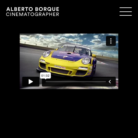
«
LICEU – TURANDOT